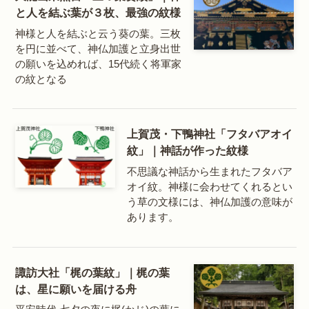
と人を結ぶ葉が３枚、最強の紋様
神様と人を結ぶと云う葵の葉。三枚
を円に並べて、神仏加護と立身出世
の願いを込めれば、15代続く将軍家
の紋となる
上賀茂・下鴨神社「フタバアオイ
紋」｜神話が作った紋様
不思議な神話から生まれたフタバア
オイ紋。神様に会わせてくれるとい
う草の文様には、神仏加護の意味が
あります。
諏訪大社「梶の葉紋」｜梶の葉
は、星に願いを届ける舟