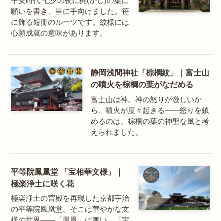
平安時代 七夕の夜に梶(かじ)の葉に
願いを書き、星に手向けました。笹
に飾る短冊のルーツです。紋様には
心願成就の意味があります。
静岡浅間神社「棕櫚紋」｜富士山
の噴火を棕櫚の葉がなだめる
富士山は神。神の怒りが激しいか
ら、噴火が度々起きる——怒りを鎮
めるのは、棕櫚の葉の神聖な風と考
えられました。
平等院鳳凰堂 「宝相華文様」｜
極楽浄土に咲く花
極楽浄土の宮殿を再現した京都宇治
の平等院鳳凰堂。そこは華やかな文
様の世界——「鳳凰」は舞い、「宝