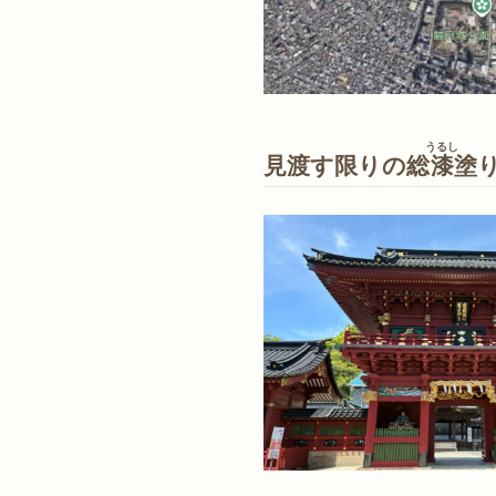
うるし
見渡す限りの総
漆
塗