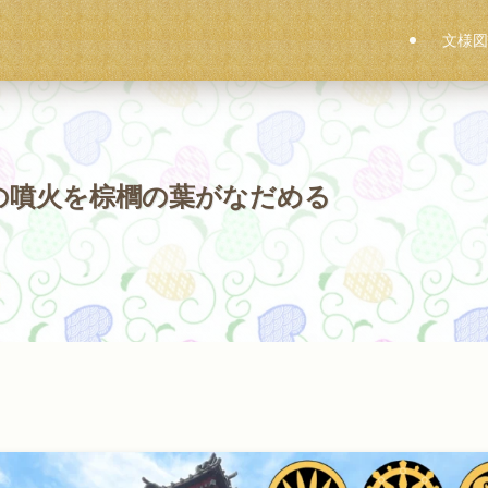
文様図
の噴火を棕櫚の葉がなだめる