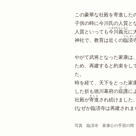
この豪華な社殿を寄進した
子供の時に今川氏の人質と
いまがわよしもと
人質といっても
今川義元
に
りんざい
神社で、教育は近くの
臨済
やがて武将となった家康は
ため、再建すると約束をし
た。
時を経て、天下をとった家
ひご
した折も徳川幕府の
庇護
に
きしん
社殿が
寄進
され続けました
(なぜか臨済寺は再建されま
写真　臨済寺　家康公の手習の間