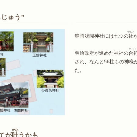
んじゅう”
やしろ
静岡浅間神社には七つの
社
ごう
明治政府が進めた神社の
合
され、なんと56柱もの神様
た。
かな
全てが
叶
うかも