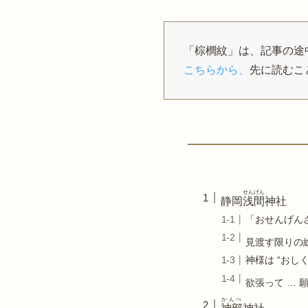
「棕櫚紋」は、記事の途
こちらから、
先に読むこ
せんげん
静岡
浅間
神社
「おせんげん
見渡す限りの
神様は “おし
欲張って … 
かんべ