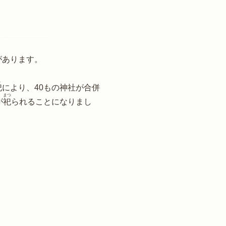
があります。
し
祀
により、40もの神社が合併
まつ
が
祀
られることになりまし