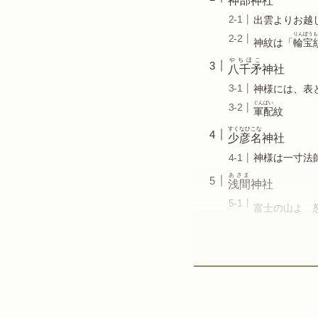
神部
神社
出雲よりお越
りんぼうも
神紋は「
輪宝
やちほこ
八千矛
神社
神様には、表
ぐんばい
軍配
紋
すくなひこな
少彦名
神社
神様は一寸法
あさま
浅間
神社
富士の山よ 