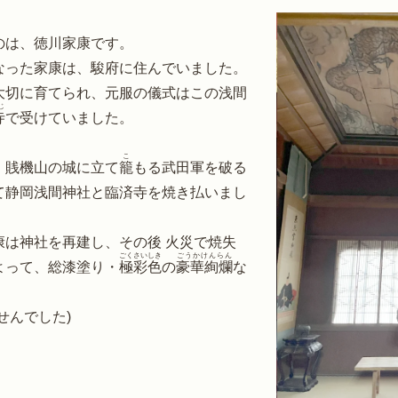
のは、徳川家康です。
なった家康は、駿府に住んでいました。
大切に育てられ、元服の儀式はこの浅間
じ
寺
で受けていました。
こ
、賎機山の城に立て
籠
もる武田軍を破る
て静岡浅間神社と臨済寺を焼き払いまし
康は神社を再建し、その後 火災で焼失
ごくさいしき
ごうかけんらん
よって、総漆塗り・
極彩色
の
豪華絢爛
な
。
せんでした)