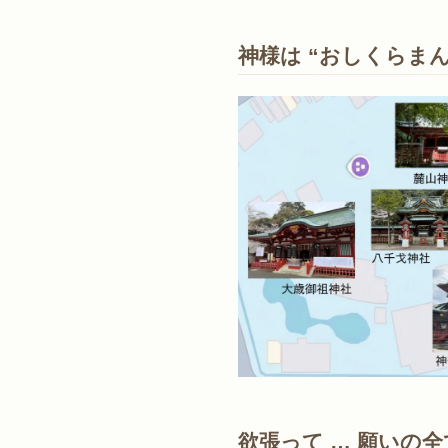
神様は “おしくらま
欲張って … 願いの