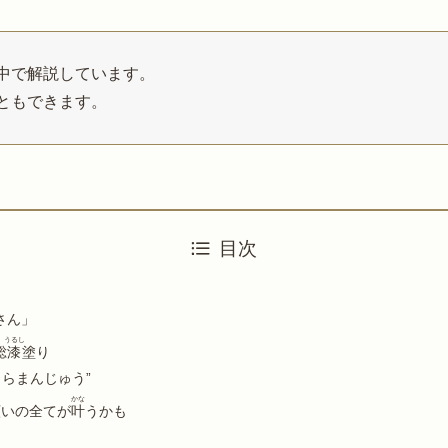
中で解説しています。
ともできます。
目次
さん」
うるし
総
漆
塗り
くらまんじゅう”
かな
願いの全てが
叶
うかも