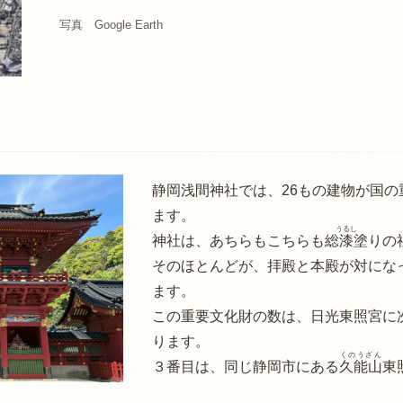
写真　Google Earth
り
静岡浅間神社では、26もの建物が国
ます。
うるし
神社は、あちらもこちらも総
漆
塗りの
そのほとんどが、拝殿と本殿が対にな
ます。
この重要文化財の数は、日光東照宮に
ります。
くのうざん
３番目は、同じ静岡市にある
久能山
東