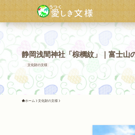
静岡浅間神社「棕櫚紋」｜富士山
文化財の文様
ホーム
文化財の文様