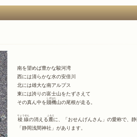
南を望めば豊かな駿河湾
西には清らかな水の安倍川
北には雄大な南アルプス
東には誇りの富士山をたずさえて
しずはた
その真ん中を
賤機
山の尾根が走る。
りょうせん
ふもと
稜線
の消える
麓
に、「おせんげんさん」の愛称で、静
「静岡浅間神社」があります。