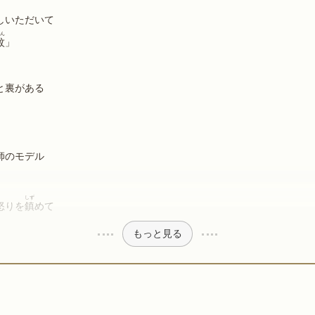
しいただいて
ん
紋
」
と裏がある
師のモデル
しず
怒りを
鎮
めて
もっと見る