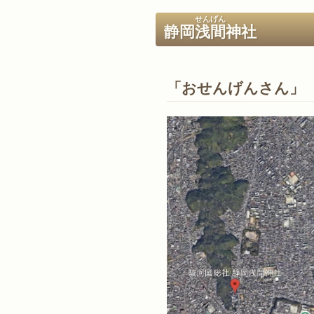
せんげん
静岡
浅間
神社
「おせんげんさん」