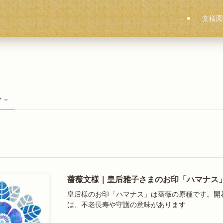
文様図
y –
薔薇文様｜皇后雅子さまのお印「ハマナス
皇后様のお印「ハマナス」は薔薇の原種です。開
は、不老長寿や守護の意味があります