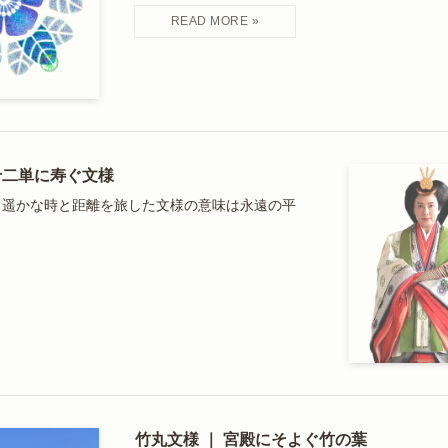
十二単に寿ぐ文様
。遥かな時と距離を旅した文様の意味は永遠の平
。
竹丸文様 ｜ 宮殿にそよぐ竹の葉