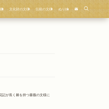
鑑
文化財の文様
伝統の文様
ぬり絵
」
花記が長く棘を持つ薔薇の文様に