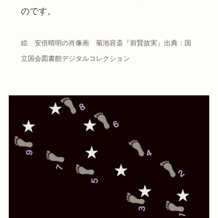
のです。
絵　安倍晴明の肖像画　菊池容斎『前賢故実』出典：国
立国会図書館デジタルコレクション