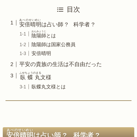
目次
あべのせいめい
安倍晴明
は占い師 ? 科学者 ?
おんみょうじ
陰陽師
とは
陰陽師は国家公務員
安倍晴明
平安の貴族の生活は不自由だった
ふせちょうのまる
臥蝶丸
文様
臥蝶丸文様とは
あべのせいめい
安倍晴明
は占い師 ? 科学者 ?