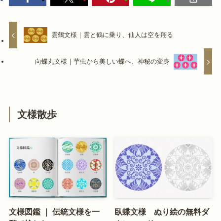
雲鶴文様｜雲と鶴に乗り、仙人は空を翔る
向蝶丸文様｜芋虫から美しい蝶へ、神秘の変身
文様散歩
文様図鑑 ｜ 伝統文様を一
臥蝶文様 ぬり絵の無料ダ