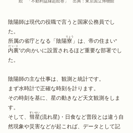
絵 「不動利益縁起絵巻」 出典：東京国立博物館
陰陽師は現代の役職で言うと国家公務員でし
た。
りょう
所属の省庁となる「陰陽
寮
」は、帝の住まい“
だいり
内裏
”の向かいに設置されるほど重要な部署でし
た。
陰陽師の主な仕事は、観測と統計です。
まず水時計で正確な時刻を計ります。
その時刻を基に、星の動きなど天文観測をしま
す。
すいせい
そして、
彗星
(流れ星)・日食など普段とは違う自
然現象や災害などが起これば、データとして記