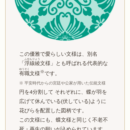
この優雅で愛らしい文様は、別名
ふせんりょう
「
浮線綾
文様」とも呼ばれる代表的な
ゆうそく
※
有職
文様
です。
※ 平安時代からの宮廷や公家が用いた伝統文様
円を4分割して それぞれに、蝶が羽を
広げて休んでいる(伏している)ように
花びらを配置した図柄です。
この文様にも、蝶文様と同じく不老不
死・再生の願いが込められています。