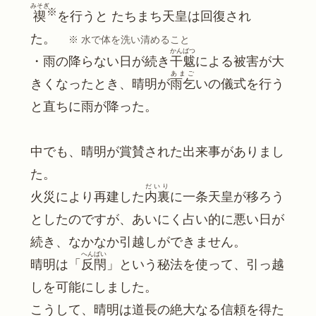
みそぎ
※
禊
を行うと たちまち天皇は回復され
た。　
※ 水で体を洗い清めること
かんばつ
・雨の降らない日が続き
干魃
による被害が大
あまご
きくなったとき、晴明が
雨乞
いの儀式を行う
と直ちに雨が降った。
中でも、晴明が賞賛された出来事がありまし
た。
だいり
火災により再建した
内裏
に一条天皇が移ろう
としたのですが、あいにく占い的に悪い日が
続き、なかなか引越しができません。
へんばい
晴明は「
反閇
」という秘法を使って、引っ越
しを可能にしました。
こうして、晴明は道長の絶大なる信頼を得た