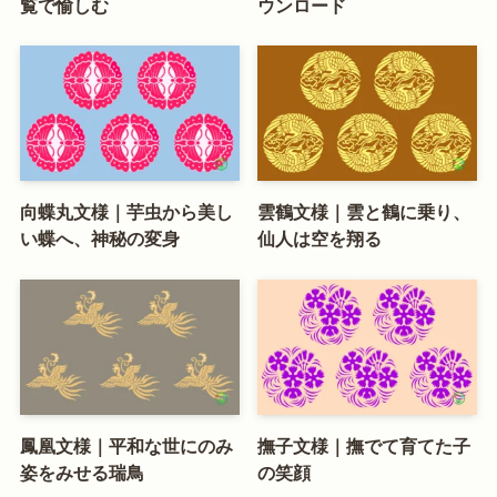
覧で愉しむ
ウンロード
向蝶丸文様｜芋虫から美し
雲鶴文様｜雲と鶴に乗り、
い蝶へ、神秘の変身
仙人は空を翔る
鳳凰文様｜平和な世にのみ
撫子文様｜撫でて育てた子
姿をみせる瑞鳥
の笑顔