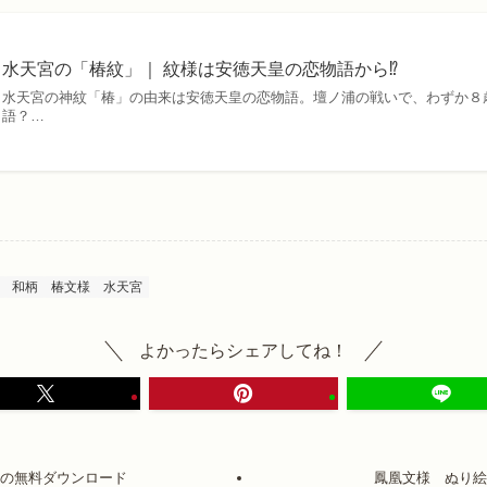
水天宮の「椿紋」｜ 紋様は安徳天皇の恋物語から⁉︎
水天宮の神紋「椿」の由来は安徳天皇の恋物語。壇ノ浦の戦いで、わずか８
語？…
和柄
椿文様
水天宮
よかったらシェアしてね！
絵の無料ダウンロード
鳳凰文様 ぬり絵