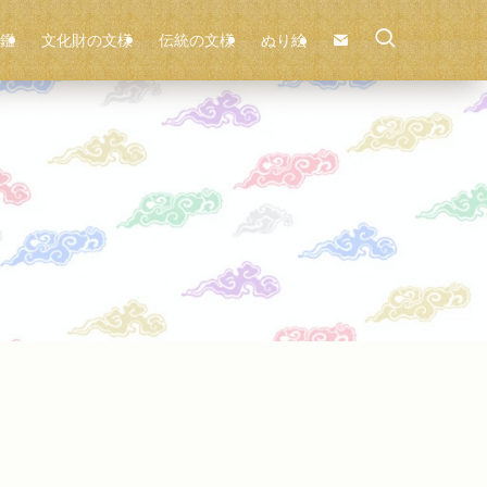
鑑
文化財の文様
伝統の文様
ぬり絵