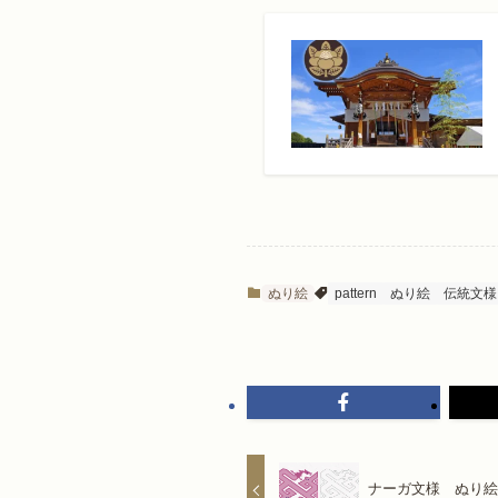
ぬり絵
pattern
ぬり絵
伝統文様
ナーガ文様 ぬり