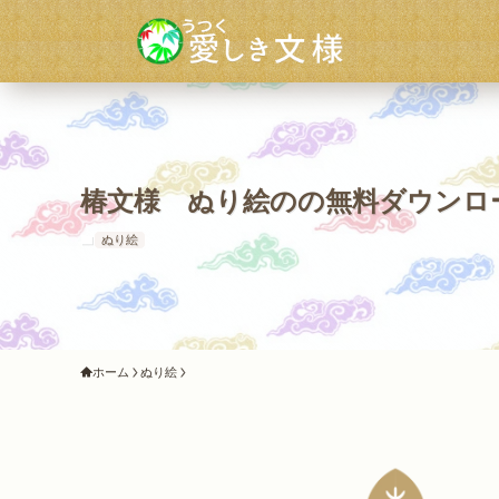
椿文様 ぬり絵のの無料ダウンロ
ぬり絵
ホーム
ぬり絵