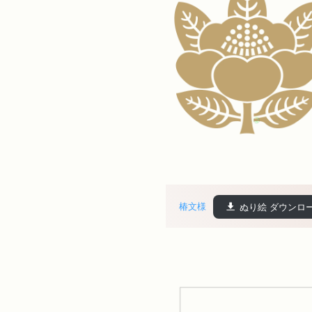
椿文様
ぬり絵 ダウンロ