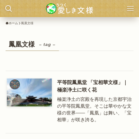
ホーム
鳳凰文様
鳳凰文様
– tag –
平等院鳳凰堂 「宝相華文様」｜
極楽浄土に咲く花
極楽浄土の宮殿を再現した京都宇治
の平等院鳳凰堂。そこは華やかな文
様の世界——「鳳凰」は舞い、「宝
相華」が咲き誇る。