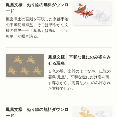
鳳凰文様 ぬり絵の無料ダウンロ
ード
極楽浄土の宮殿を再現した京都宇治
の平等院鳳凰堂。そこは華やかな文
様の世界——「鳳凰」は舞い、「宝
相華」が咲き誇る。
鳳凰文様｜平和な世にのみ姿をみ
せる瑞鳥
５色の羽、楽器のような声、伝説の
霊鳥“鳳凰”。平和な世にだけ姿を現
す尊さから、高貴な人にのみ許され
た文様でした。
鳳凰文様 ぬり絵の無料ダウンロ
ード